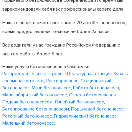
поршневого бетононасоса в Ожерелье. За это время мы
зарекомендовали себя как профессионалы своего дела.
Наш автопарк насчитывает свыше 20 автобетононасосов,
время предоставления техники не более 2х часов.
Все водители у нас граждане Российской Федерации с
опытом работы более 5 лет.
Наши услуги бетононасосов в Ожерелье
Распределительные стрелы
,
Штукатурная станция
,
Купить
пневмонагнетатель
,
Растворонасос
,
Стационарный
бетононасос
,
Мини бетононасос
,
Работа бетононасоса
,
Малогабаритный бетононасос
,
Стрела бетононасоса
,
Подача бетононасосом
,
Линейный бетононасос
,
Бетонирование бетононасосом
,
Поршневой бетононасос
,
Роторный бетононасос
,
Гидравлический бетононасос
,
Маленький бетононасос
,